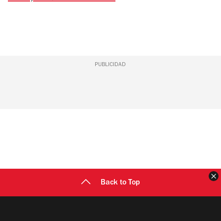
PUBLICIDAD
C
Back to Top