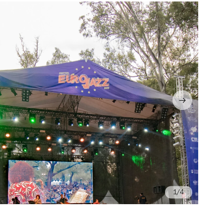
/4
Fo