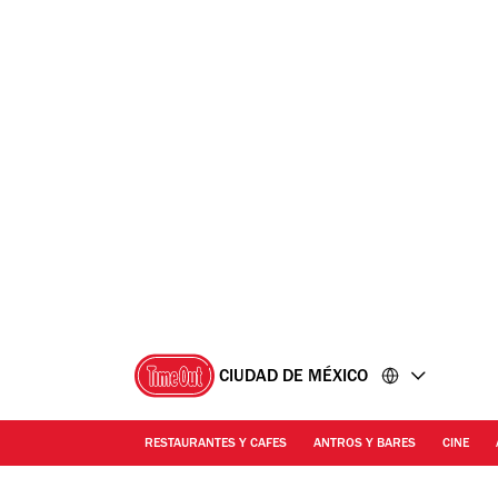
Ir
Ir
al
al
contenido
pie
de
página
CIUDAD DE MÉXICO
RESTAURANTES Y CAFES
ANTROS Y BARES
CINE