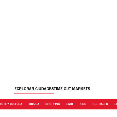
EXPLORAR CIUDADES
TIME OUT MARKETS
ARTE Y CULTURA
MUSICA
SHOPPING
LGBT
KIDS
QUE HACER
L