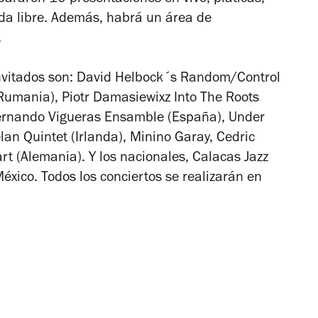
pararon 10 presentaciones en vivo, pláticas,
rada libre. Además, habrá un área de
.
 invitados son: David Helbock´s Random/Control
T (Rumania), Piotr Damasiewixz Into The Roots
y Fernando Vigueras Ensamble (España), Under
lan Quintet (Irlanda), Minino Garay, Cedric
t (Alemania). Y los nacionales, Calacas Jazz
xico. Todos los conciertos se realizarán en