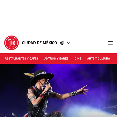
Ir
Ir
al
al
contenido
pie
de
página
CIUDAD DE MÉXICO
RESTAURANTES Y CAFES
ANTROS Y BARES
CINE
ARTE Y CULTURA