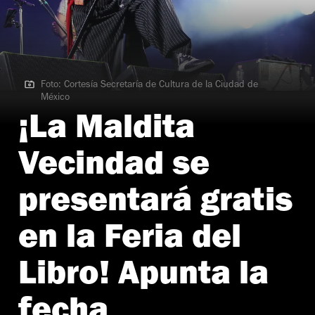
Foto: Cortesía Secretaría de Cultura de la Ciudad de
México
Foto: Cortesía Secretaría de Cultura de la Ciudad de México
¡La Maldita
Vecindad se
presentará gratis
en la Feria del
Libro! Apunta la
fecha