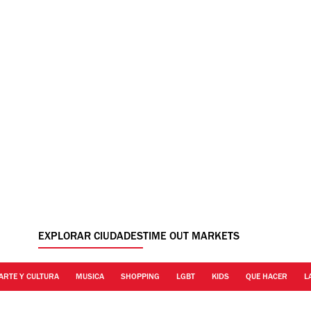
EXPLORAR CIUDADES
TIME OUT MARKETS
ARTE Y CULTURA
MUSICA
SHOPPING
LGBT
KIDS
QUE HACER
L