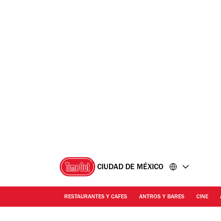
Ir
Ir
al
al
contenido
pie
de
página
CIUDAD DE MÉXICO
RESTAURANTES Y CAFES
ANTROS Y BARES
CINE