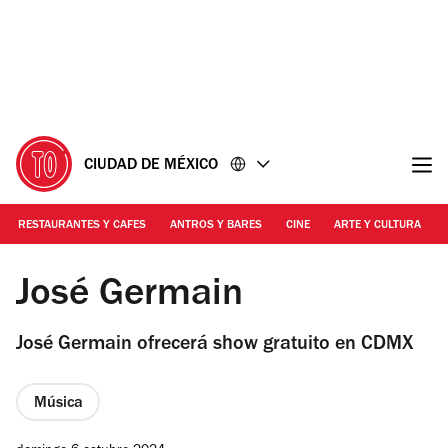
Ir
Ir
al
al
contenido
pie
de
página
CIUDAD DE MÉXICO
RESTAURANTES Y CAFES
ANTROS Y BARES
CINE
ARTE Y CULTURA
Foto: Cortesía
José Germain
José Germain ofrecerá show gratuito en CDMX
Música