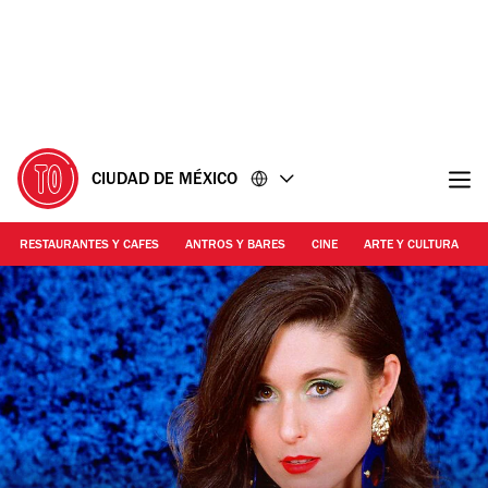
Ir
Ir
al
al
contenido
pie
de
página
CIUDAD DE MÉXICO
RESTAURANTES Y CAFES
ANTROS Y BARES
CINE
ARTE Y CULTURA