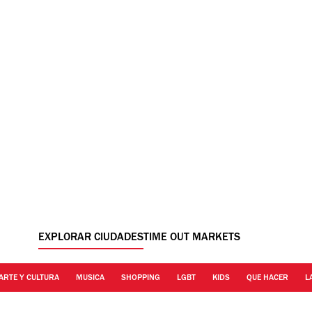
EXPLORAR CIUDADES
TIME OUT MARKETS
ARTE Y CULTURA
MUSICA
SHOPPING
LGBT
KIDS
QUE HACER
L