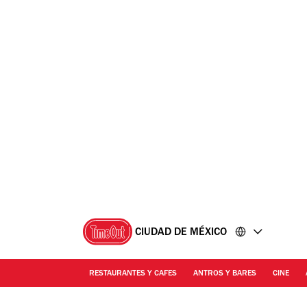
Ir
Ir
al
al
contenido
pie
de
página
CIUDAD DE MÉXICO
RESTAURANTES Y CAFES
ANTROS Y BARES
CINE