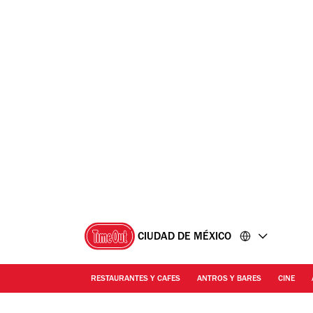
Ir
Ir
al
al
contenido
pie
de
página
CIUDAD DE MÉXICO
RESTAURANTES Y CAFES
ANTROS Y BARES
CINE