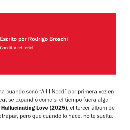
Escrito por
Rodrigo Broschi
Coeditor editorial
na cuando sonó “All I Need” por primera vez en
eat se expandió como si el tiempo fuera algo
a
Hallucinating Love
(2025)
, el tercer álbum de
trapar, pero que cuando lo hace, no te suelta.