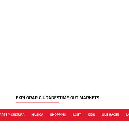
EXPLORAR CIUDADES
TIME OUT MARKETS
ARTE Y CULTURA
MUSICA
SHOPPING
LGBT
KIDS
QUE HACER
L