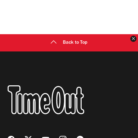
C
Back to Top