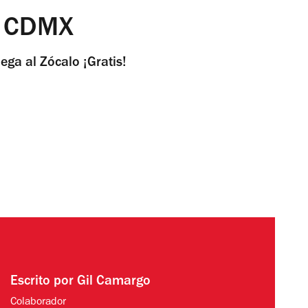
la CDMX
ga al Zócalo ¡Gratis!
Escrito por
Gil Camargo
Colaborador