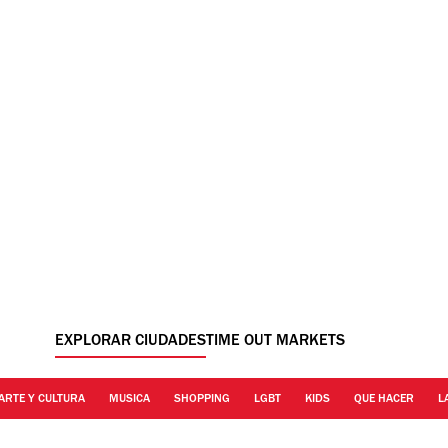
EXPLORAR CIUDADES
TIME OUT MARKETS
ARTE Y CULTURA
MUSICA
SHOPPING
LGBT
KIDS
QUE HACER
L