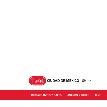
Ir
Ir
al
al
contenido
pie
de
página
CIUDAD DE MÉXICO
RESTAURANTES Y CAFES
ANTROS Y BARES
CINE