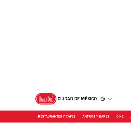
Ir
Ir
al
al
contenido
pie
de
página
CIUDAD DE MÉXICO
RESTAURANTES Y CAFES
ANTROS Y BARES
CINE