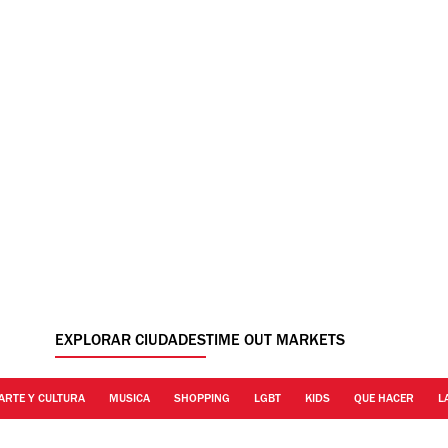
EXPLORAR CIUDADES
TIME OUT MARKETS
ARTE Y CULTURA
MUSICA
SHOPPING
LGBT
KIDS
QUE HACER
L