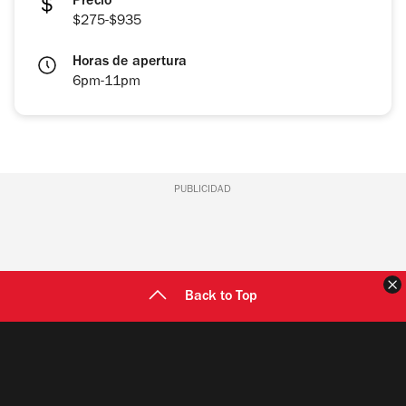
Precio
$275-$935
Horas de apertura
6pm-11pm
PUBLICIDAD
C
Back to Top