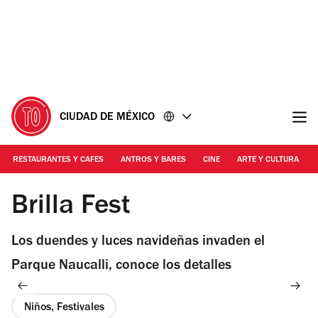
Ir
Ir
al
al
contenido
pie
de
página
CIUDAD DE MÉXICO
RESTAURANTES Y CAFES
ANTROS Y BARES
CINE
ARTE Y CULTURA
Foto: Cortesía Brilla Fest
Brilla Fest
Los duendes y luces navideñas invaden el
Parque Naucalli, conoce los detalles
Niños, Festivales