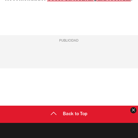
PUBLICIDAD
C
Back to Top