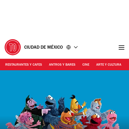
Ir
Ir
al
al
contenido
pie
de
página
CIUDAD DE MÉXICO
RESTAURANTES Y CAFES
ANTROS Y BARES
CINE
ARTE Y CULTURA