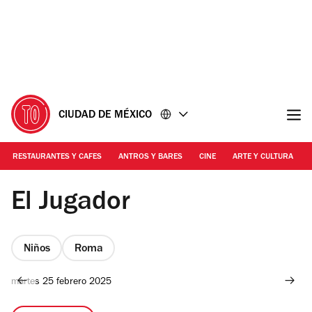
Ir
Ir
al
al
contenido
pie
de
página
CIUDAD DE MÉXICO
RESTAURANTES Y CAFES
ANTROS Y BARES
CINE
ARTE Y CULTURA
Foto: Alejandra Carbajal
El Jugador
Niños
Roma
martes 25 febrero 2025