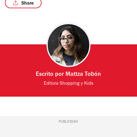
Share
/5
Escrito por
Mattza Tobón
Editora Shopping y Kids
PUBLICIDAD