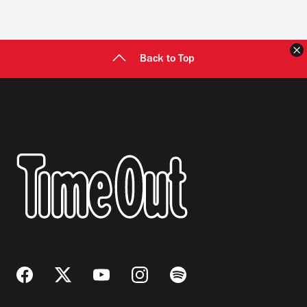
C
Back to Top