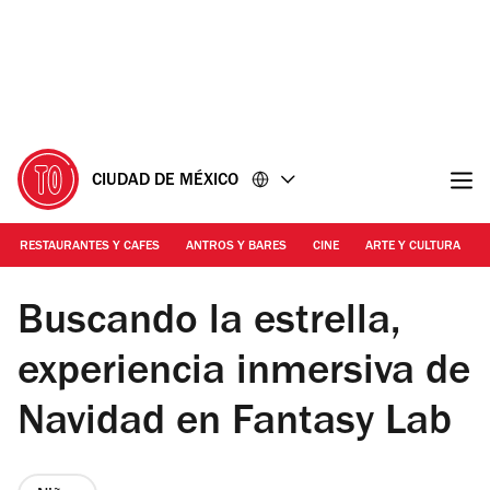
Ir
Ir
al
al
contenido
pie
de
página
CIUDAD DE MÉXICO
RESTAURANTES Y CAFES
ANTROS Y BARES
CINE
ARTE Y CULTURA
Foto: Cortesía Fantasy Lab
Buscando la estrella,
experiencia inmersiva de
Navidad en Fantasy Lab