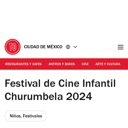
Ir
Ir
al
al
contenido
pie
de
página
CIUDAD DE MÉXICO
RESTAURANTES Y CAFES
ANTROS Y BARES
CINE
ARTE Y CULTURA
Foto: Cortesía producción
Festival de Cine Infantil
Churumbela 2024
Niños, Festivales