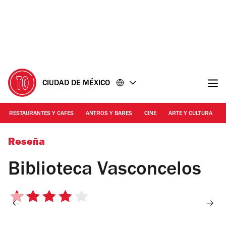
Ir
Ir
al
al
contenido
pie
de
página
CIUDAD DE MÉXICO
RESTAURANTES Y CAFES
ANTROS Y BARES
CINE
ARTE Y CULTURA
Foto: Alejandra Carbajal
Reseña
Biblioteca Vasconcelos
4
de
5