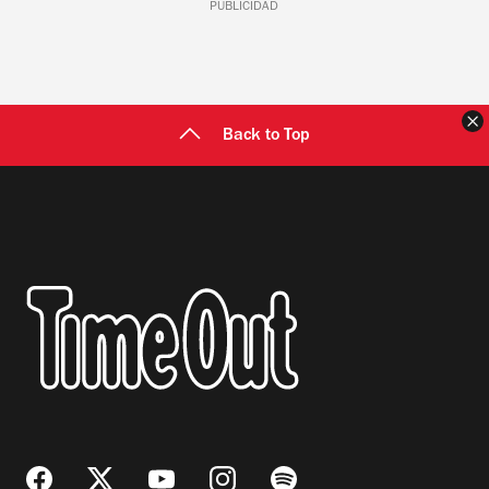
PUBLICIDAD
C
Back to Top