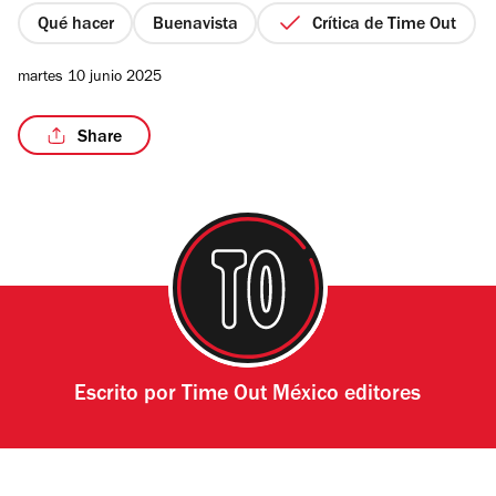
estrellas
Qué hacer
Buenavista
Crítica de Time Out
martes 10 junio 2025
/4
Share
Escrito por
Time Out México editores