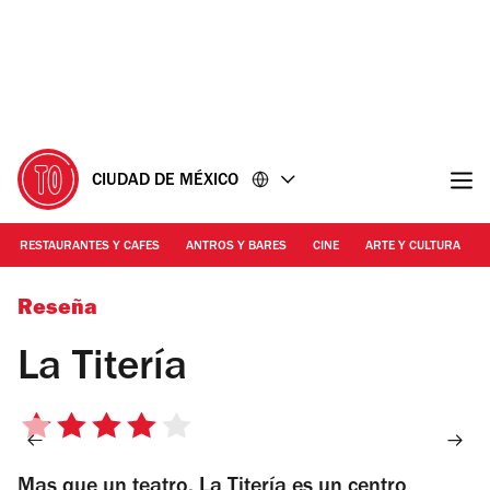
Ir
Ir
al
al
contenido
pie
de
página
CIUDAD DE MÉXICO
RESTAURANTES Y CAFES
ANTROS Y BARES
CINE
ARTE Y CULTURA
Foto: Noé Toledo
Reseña
La Titería
4
de
Mas que un teatro, La Titería es un centro
5