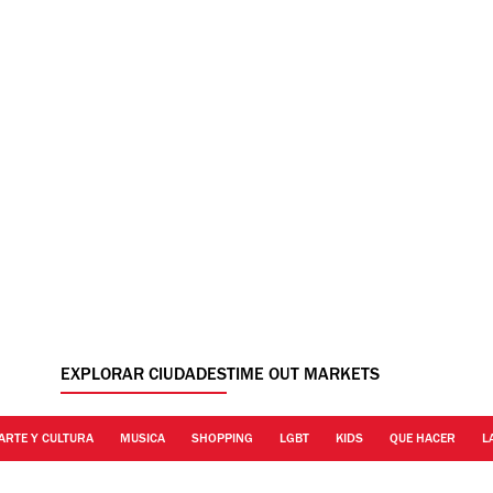
EXPLORAR CIUDADES
TIME OUT MARKETS
ARTE Y CULTURA
MUSICA
SHOPPING
LGBT
KIDS
QUE HACER
L