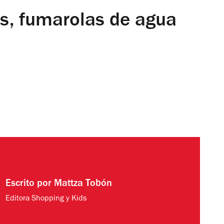
s, fumarolas de agua
Escrito por
Mattza Tobón
Editora Shopping y Kids