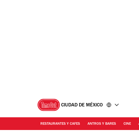
Ir
Ir
al
al
contenido
pie
de
página
CIUDAD DE MÉXICO
RESTAURANTES Y CAFES
ANTROS Y BARES
CINE