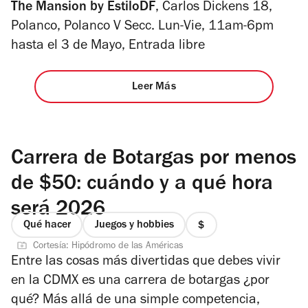
The Mansion by EstiloDF
, Carlos Dickens 18,
Polanco, Polanco V Secc. Lun-Vie, 11am-6pm
hasta el 3 de Mayo, Entrada libre
Leer Más
Carrera de Botargas por menos
de $50: cuándo y a qué hora
será 2026
Qué hacer
Juegos y hobbies
precio
Cortesía: Hipódromo de las Américas
1
Entre las cosas más divertidas que debes vivir
de
en la CDMX es una carrera de botargas ¿por
4
qué? Más allá de una simple competencia,