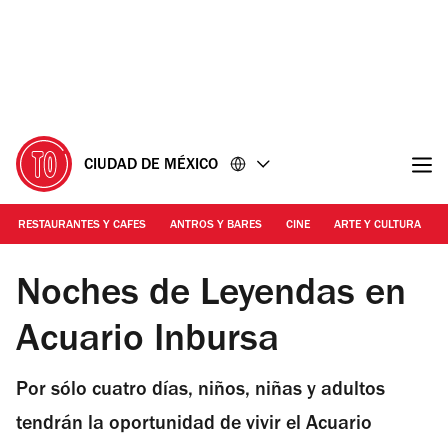
Ir
Ir
al
al
contenido
pie
de
página
CIUDAD DE MÉXICO
RESTAURANTES Y CAFES
ANTROS Y BARES
CINE
ARTE Y CULTURA
Foto: Cortesía Acuario Inbursa
Noches de Leyendas en
Acuario Inbursa
Por sólo cuatro días, niños, niñas y adultos
tendrán la oportunidad de vivir el Acuario