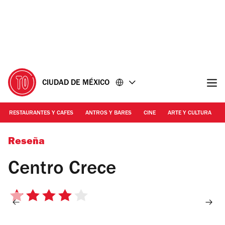
Ir
Ir
al
al
contenido
pie
de
página
CIUDAD DE MÉXICO
RESTAURANTES Y CAFES
ANTROS Y BARES
CINE
ARTE Y CULTURA
Foto: Alejandra Carbajal
Reseña
Centro Crece
4
de
5