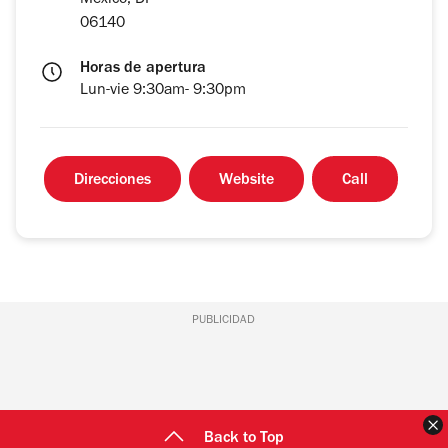
México, DF
06140
Horas de apertura
Lun-vie 9:30am- 9:30pm
Direcciones
Website
Call
PUBLICIDAD
C
Back to Top