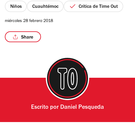
estrellas
Niños
Cuauhtémoc
Crítica de Time Out
miércoles 28 febrero 2018
/8
Share
Escrito por
Daniel Pesqueda