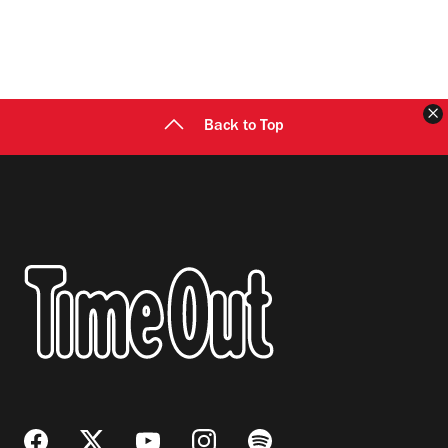
C
Back to Top