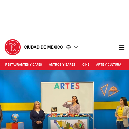
Ir
Ir
al
al
contenido
pie
de
página
CIUDAD DE MÉXICO
RESTAURANTES Y CAFES
ANTROS Y BARES
CINE
ARTE Y CULTURA