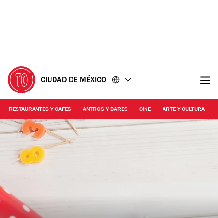
Ir
Ir
al
al
contenido
pie
de
página
CIUDAD DE MÉXICO
RESTAURANTES Y CAFES
ANTROS Y BARES
CINE
ARTE Y CULTURA