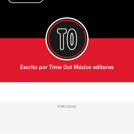
Escrito por
Time Out México editores
PUBLICIDAD