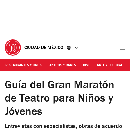
Ir
Ir
al
al
contenido
pie
de
página
CIUDAD DE MÉXICO
RESTAURANTES Y CAFES
ANTROS Y BARES
CINE
ARTE Y CULTURA
Foto: Cortesía INBA
Guía del Gran Maratón
de Teatro para Niños y
Jóvenes
Entrevistas con especialistas, obras de acuerdo