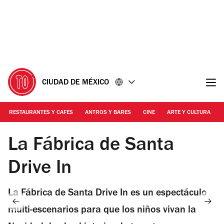
Ir
Ir
al
al
contenido
pie
de
página
CIUDAD DE MÉXICO
RESTAURANTES Y CAFES
ANTROS Y BARES
CINE
ARTE Y CULTURA
Foto: Cortesía La Fábrica de Santa
La Fábrica de Santa
Drive In
La Fábrica de Santa Drive In es un espectáculo
multi-escenarios para que los niños vivan la