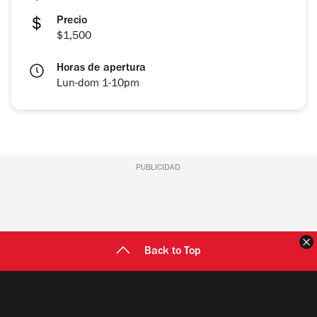
Precio
$1,500
Horas de apertura
Lun-dom 1-10pm
PUBLICIDAD
C
Back to Top