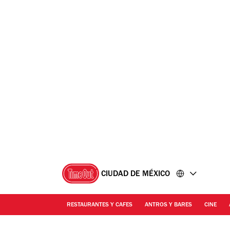
Ir
Ir
al
al
contenido
pie
de
página
CIUDAD DE MÉXICO
RESTAURANTES Y CAFES
ANTROS Y BARES
CINE