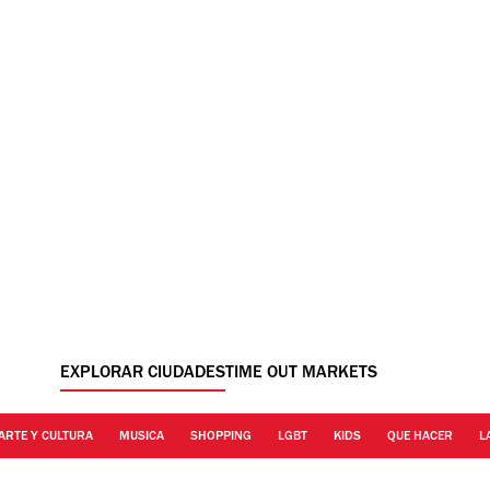
EXPLORAR CIUDADES
TIME OUT MARKETS
ARTE Y CULTURA
MUSICA
SHOPPING
LGBT
KIDS
QUE HACER
L