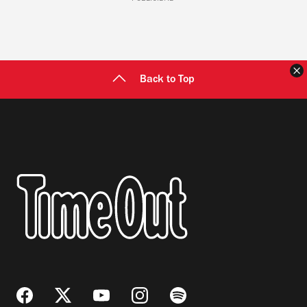
C
Back to Top