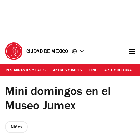
Ir
Ir
al
al
contenido
pie
de
página
CIUDAD DE MÉXICO
RESTAURANTES Y CAFES
ANTROS Y BARES
CINE
ARTE Y CULTURA
Foto: Cortesía Museo Jumex
Mini domingos en el
Museo Jumex
Niños