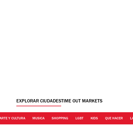
EXPLORAR CIUDADES
TIME OUT MARKETS
ARTE Y CULTURA
MUSICA
SHOPPING
LGBT
KIDS
QUE HACER
L