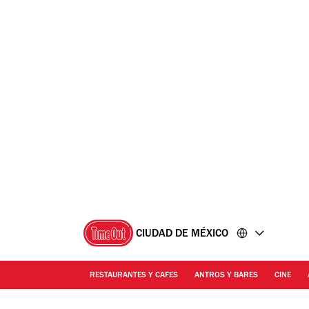
Ir
Ir
al
al
contenido
pie
de
página
CIUDAD DE MÉXICO
RESTAURANTES Y CAFES
ANTROS Y BARES
CINE