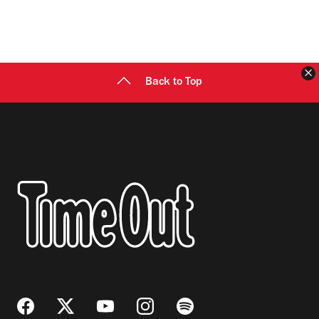
C
Back to Top