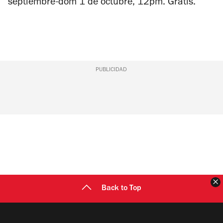
septiembre-dom 1 de octubre, 12pm. Gratis.
PUBLICIDAD
C
Back to Top