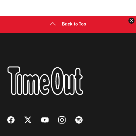
C
Back to Top