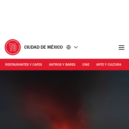
Ir
Ir
al
al
contenido
pie
de
página
CIUDAD DE MÉXICO
RESTAURANTES Y CAFES
ANTROS Y BARES
CINE
ARTE Y CULTURA