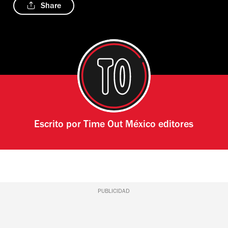
Share
Escrito por
Time Out México editores
PUBLICIDAD