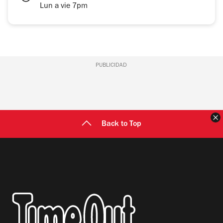
Lun a vie 7pm
PUBLICIDAD
C
Back to Top