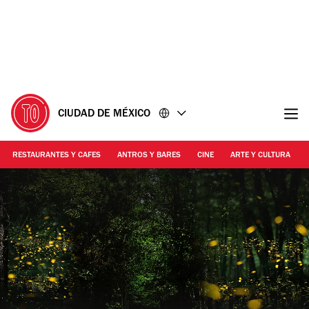
Ir
Ir
al
al
contenido
pie
de
página
CIUDAD DE MÉXICO
RESTAURANTES Y CAFES
ANTROS Y BARES
CINE
ARTE Y CULTURA