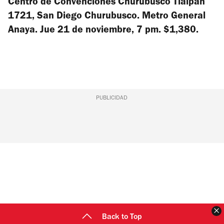
Centro de Convenciones Churubusco Tlalpan
1721, San Diego Churubusco. Metro General
Anaya. Jue 21 de noviembre, 7 pm. $1,380.
PUBLICIDAD
C
Back to Top