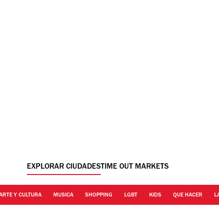
EXPLORAR CIUDADES
TIME OUT MARKETS
ARTE Y CULTURA
MUSICA
SHOPPING
LGBT
KIDS
QUE HACER
L