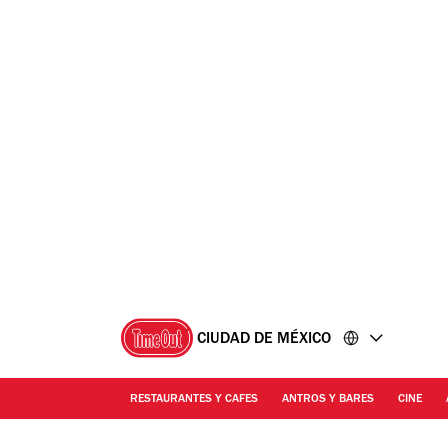
Ir
Ir
al
al
contenido
pie
de
página
CIUDAD DE MÉXICO
RESTAURANTES Y CAFES
ANTROS Y BARES
CINE