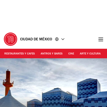
Ir
Ir
al
al
contenido
pie
de
página
CIUDAD DE MÉXICO
RESTAURANTES Y CAFES
ANTROS Y BARES
CINE
ARTE Y CULTURA