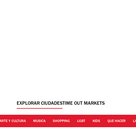
EXPLORAR CIUDADES
TIME OUT MARKETS
ARTE Y CULTURA
MUSICA
SHOPPING
LGBT
KIDS
QUE HACER
L