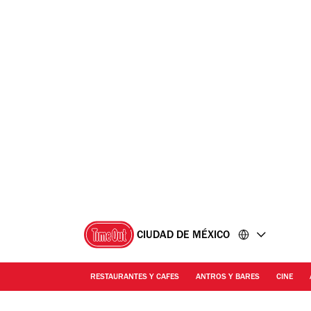
Ir
Ir
al
al
contenido
pie
de
página
CIUDAD DE MÉXICO
RESTAURANTES Y CAFES
ANTROS Y BARES
CINE