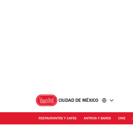
Ir
Ir
al
al
contenido
pie
de
página
CIUDAD DE MÉXICO
RESTAURANTES Y CAFES
ANTROS Y BARES
CINE