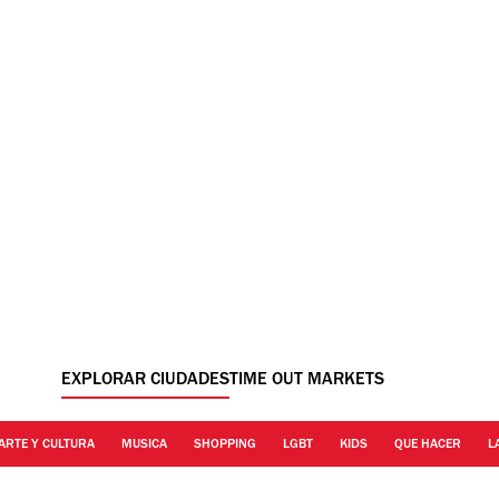
EXPLORAR CIUDADES
TIME OUT MARKETS
ARTE Y CULTURA
MUSICA
SHOPPING
LGBT
KIDS
QUE HACER
L