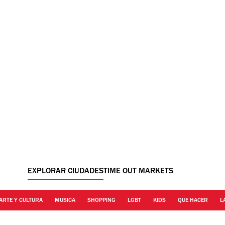
EXPLORAR CIUDADES
TIME OUT MARKETS
ARTE Y CULTURA
MUSICA
SHOPPING
LGBT
KIDS
QUE HACER
L