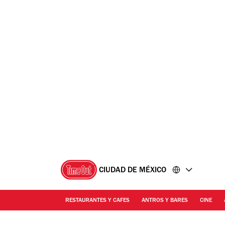
Ir
Ir
al
al
contenido
pie
de
página
CIUDAD DE MÉXICO
RESTAURANTES Y CAFES
ANTROS Y BARES
CINE