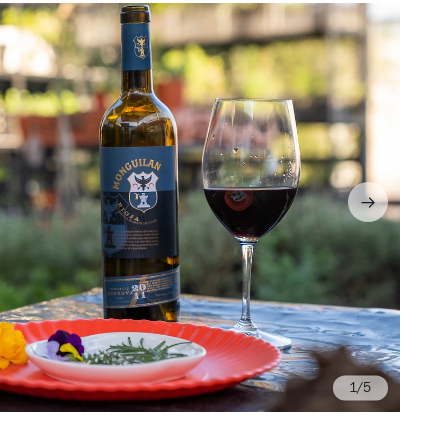
/5
Fo