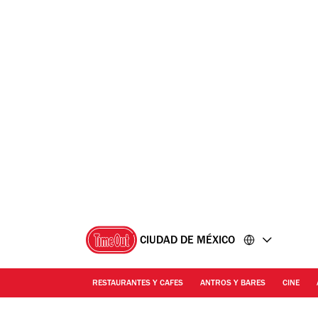
Ir
Ir
al
al
contenido
pie
de
página
CIUDAD DE MÉXICO
RESTAURANTES Y CAFES
ANTROS Y BARES
CINE