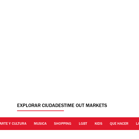
EXPLORAR CIUDADES
TIME OUT MARKETS
ARTE Y CULTURA
MUSICA
SHOPPING
LGBT
KIDS
QUE HACER
L