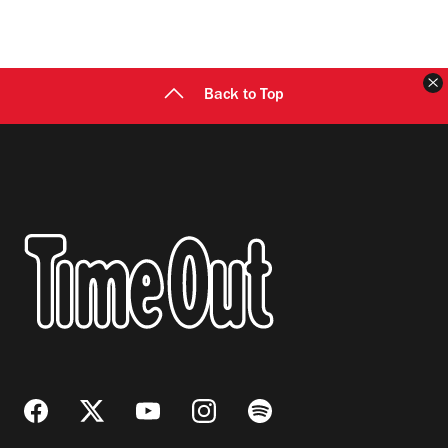
C
Back to Top