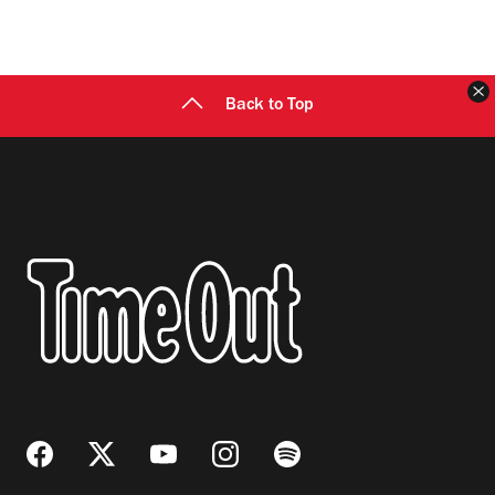
C
Back to Top