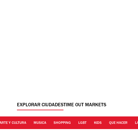
EXPLORAR CIUDADES
TIME OUT MARKETS
ARTE Y CULTURA
MUSICA
SHOPPING
LGBT
KIDS
QUE HACER
L