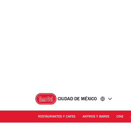
Ir
Ir
al
al
contenido
pie
de
página
CIUDAD DE MÉXICO
RESTAURANTES Y CAFES
ANTROS Y BARES
CINE