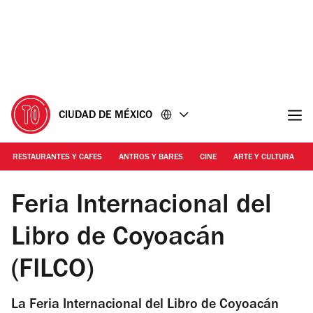
Ir
Ir
al
al
contenido
pie
de
página
CIUDAD DE MÉXICO
RESTAURANTES Y CAFES
ANTROS Y BARES
CINE
ARTE Y CULTURA
Foto: Cortesía Fiesta del libro y la rosa
Feria Internacional del
Libro de Coyoacán
(FILCO)
La Feria Internacional del Libro de Coyoacán