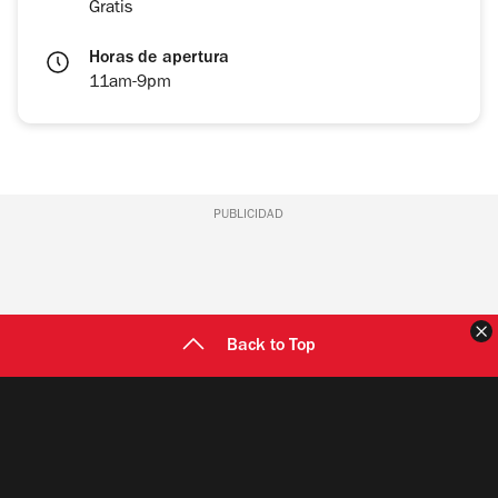
Gratis
Horas de apertura
11am-9pm
PUBLICIDAD
C
Back to Top