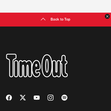
C
Back to Top