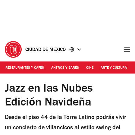
Ir
Ir
al
al
contenido
pie
de
página
CIUDAD DE MÉXICO
RESTAURANTES Y CAFES
ANTROS Y BARES
CINE
ARTE Y CULTURA
Foto: Cortesía
Jazz en las Nubes
Edición Navideña
Desde el piso 44 de la Torre Latino podrás vivir
un concierto de villancicos al estilo swing del