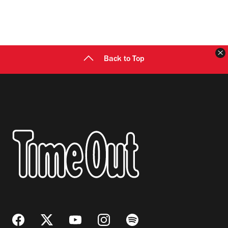
C
Back to Top